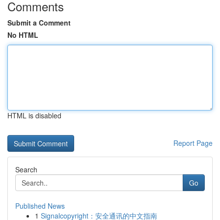
Comments
Submit a Comment
No HTML
HTML is disabled
Report Page
Search
Go
Published News
1
Signalcopyright：安全通讯的中文指南