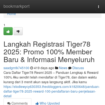
Home
bookmarkport
Togg
navi
Home
1
Langkah Registrasi Tiger78
2025: Promo 100% Member
Baru & Informasi Menyeluruh
saadgmtk745100
419 days ago
News
Discuss
Cara Daftar Tiger78 Resmi 2025 – Panduan Lengkap & Reward
100% Aku sendiri telah mendaftar di Tiger78, dan dalam waktu
kurang dari 3 menit akun saya langsung aktif. Jika kamu
https://elodiewycy630353.theobloggers.com/41820648/panduan-
daftar-tiger78-2025-reward-100-pendaftaran-baru-penjelasan-
detail
Comments
Who Upvoted