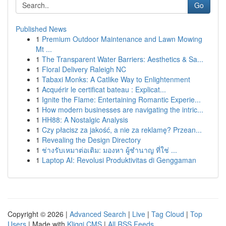
Go
Published News
1
Premium Outdoor Maintenance and Lawn Mowing
Mt ...
1
The Transparent Water Barriers: Aesthetics & Sa...
1
Floral Delivery Raleigh NC
1
Tabaxi Monks: A Catlike Way to Enlightenment
1
Acquérir le certificat bateau : Explicat...
1
Ignite the Flame: Entertaining Romantic Experie...
1
How modern businesses are navigating the intric...
1
HH88: A Nostalgic Analysis
1
Czy płacisz za jakość, a nie za reklamę? Przean...
1
Revealing the Design Directory
1
ช่างรับเหมาต่อเติม: มองหา ผู้ชำนาญ ที่ใช่ ...
1
Laptop AI: Revolusi Produktivitas di Genggaman
Copyright © 2026 |
Advanced Search
|
Live
|
Tag Cloud
|
Top
Users
| Made with
Kliqqi CMS
|
All RSS Feeds