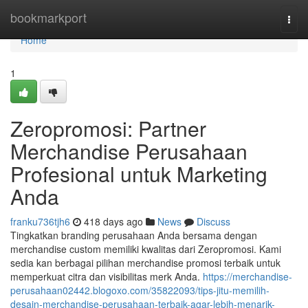
Home
bookmarkport
Togg
navi
Home
1
Zeropromosi: Partner
Merchandise Perusahaan
Profesional untuk Marketing
Anda
franku736tjh6
418 days ago
News
Discuss
Tingkatkan branding perusahaan Anda bersama dengan
merchandise custom memiliki kwalitas dari Zeropromosi. Kami
sedia kan berbagai pilihan merchandise promosi terbaik untuk
memperkuat citra dan visibilitas merk Anda.
https://merchandise-
perusahaan02442.blogoxo.com/35822093/tips-jitu-memilih-
desain-merchandise-perusahaan-terbaik-agar-lebih-menarik-