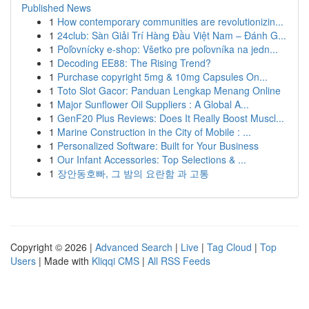
Published News
1
How contemporary communities are revolutionizin...
1
24club: Sàn Giải Trí Hàng Đầu Việt Nam – Đánh G...
1
Poľovnícky e-shop: Všetko pre poľovníka na jedn...
1
Decoding EE88: The Rising Trend?
1
Purchase copyright 5mg & 10mg Capsules On...
1
Toto Slot Gacor: Panduan Lengkap Menang Online
1
Major Sunflower Oil Suppliers : A Global A...
1
GenF20 Plus Reviews: Does It Really Boost Muscl...
1
Marine Construction in the City of Mobile : ...
1
Personalized Software: Built for Your Business
1
Our Infant Accessories: Top Selections & ...
1
장안동호빠, 그 밤의 요란함 과 고통
Copyright © 2026 |
Advanced Search
|
Live
|
Tag Cloud
|
Top
Users
| Made with
Kliqqi CMS
|
All RSS Feeds