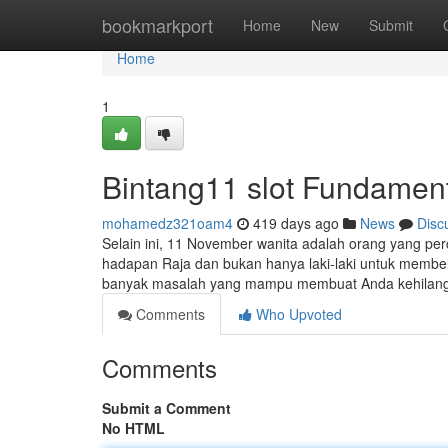
Home
bookmarkport
Home
New
Submit
Home
1
Bintang11 slot Fundament
mohamedz321oam4
419 days ago
News
Disc
Selain ini, 11 November wanita adalah orang yang perc
hadapan Raja dan bukan hanya laki-laki untuk membe
banyak masalah yang mampu membuat Anda kehilanga
Comments
Who Upvoted
Comments
Submit a Comment
No HTML