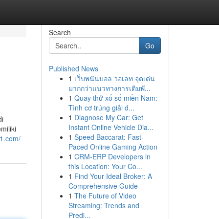
Search
Go
Published News
1
เว็บพนันบอล วอเลท จุดเด่น
มากกว่าแนวทางการเดิมพั...
1
Quay thử xổ số miền Nam:
Tình cơ trúng giải đ...
1
Diagnose My Car: Get
di
Instant Online Vehicle Dia...
iliki
1
Speed Baccarat: Fast-
11.com/
Paced Online Gaming Action
1
CRM-ERP Developers in
this Location: Your Co...
1
Find Your Ideal Broker: A
Comprehensive Guide
1
The Future of Video
Streaming: Trends and
Predi...