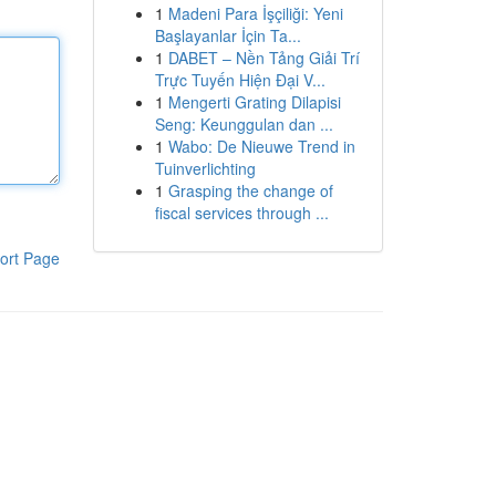
1
Madeni Para İşçiliği: Yeni
Başlayanlar İçin Ta...
1
DABET – Nền Tảng Giải Trí
Trực Tuyến Hiện Đại V...
1
Mengerti Grating Dilapisi
Seng: Keunggulan dan ...
1
Wabo: De Nieuwe Trend in
Tuinverlichting
1
Grasping the change of
fiscal services through ...
ort Page