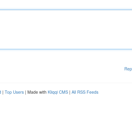
Rep
d
|
Top Users
| Made with
Kliqqi CMS
|
All RSS Feeds