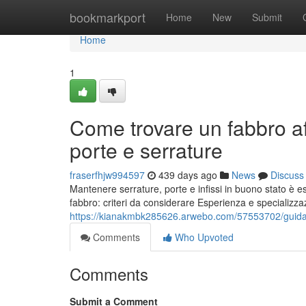
Home
bookmarkport
Home
New
Submit
Home
1
Come trovare un fabbro af
porte e serrature
fraserfhjw994597
439 days ago
News
Discuss
Mantenere serrature, porte e infissi in buono stato è e
fabbro: criteri da considerare Esperienza e specializzaz
https://kianakmbk285626.arwebo.com/57553702/guida-per
Comments
Who Upvoted
Comments
Submit a Comment