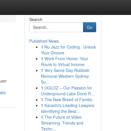
Search
Go
Published News
1
Nu Jazz for Coding : Unlock
Your Groove
1
Work From Home: Your
Route to Virtual Income
1
Very Same Day Rubbish
Removal Western Sydney
buon
Su...
1
UGLOZ – Our Passion for
tato
Underground Labs Done R...
1
The New Breed of Fambo
1
Karachi's Leading Lawyers:
Identifying the Best...
1
The Future of Video
Streaming: Trends and
Techn...