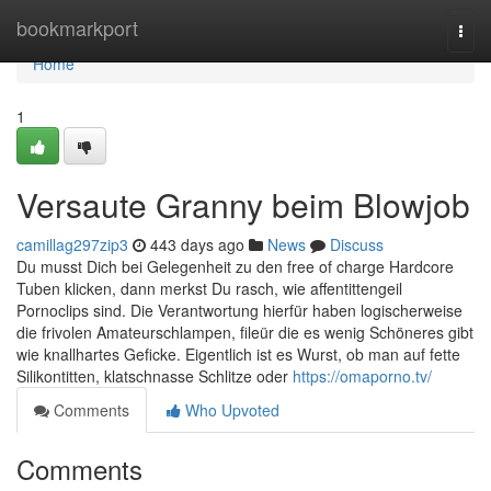
Home
bookmarkport
Togg
navi
Home
1
Versaute Granny beim Blowjob
camillag297zip3
443 days ago
News
Discuss
Du musst Dich bei Gelegenheit zu den free of charge Hardcore
Tuben klicken, dann merkst Du rasch, wie affentittengeil
Pornoclips sind. Die Verantwortung hierfür haben logischerweise
die frivolen Amateurschlampen, fileür die es wenig Schöneres gibt
wie knallhartes Geficke. Eigentlich ist es Wurst, ob man auf fette
Silikontitten, klatschnasse Schlitze oder
https://omaporno.tv/
Comments
Who Upvoted
Comments