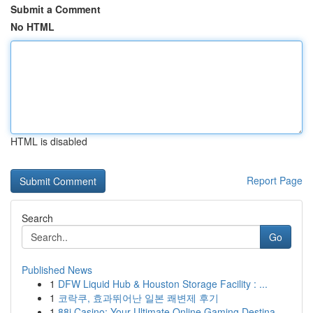
Submit a Comment
No HTML
HTML is disabled
Report Page
Search
Go
Published News
1
DFW Liquid Hub & Houston Storage Facility : ...
1
코락쿠, 효과뛰어난 일본 쾌변제 후기
1
88i Casino: Your Ultimate Online Gaming Destina...