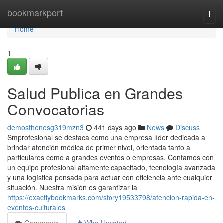
Home
bookmarkport
Togg
navi
Home
1
Salud Publica en Grandes
Convocatorias
demosthenesg319mzn3
441 days ago
News
Discuss
Smprofesional se destaca como una empresa líder dedicada a
brindar atención médica de primer nivel, orientada tanto a
particulares como a grandes eventos o empresas. Contamos con
un equipo profesional altamente capacitado, tecnología avanzada
y una logística pensada para actuar con eficiencia ante cualquier
situación. Nuestra misión es garantizar la
https://exactlybookmarks.com/story19533798/atencion-rapida-en-
eventos-culturales
Comments
Who Upvoted