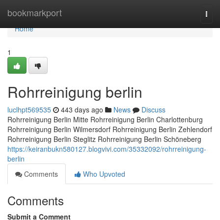
Home
bookmarkport
Togg
navi
Home
1
Rohrreinigung berlin
luclhpt569535
443 days ago
News
Discuss
Rohrreinigung Berlin Mitte Rohrreinigung Berlin Charlottenburg
Rohrreinigung Berlin Wilmersdorf Rohrreinigung Berlin Zehlendorf
Rohrreinigung Berlin Steglitz Rohrreinigung Berlin Schöneberg
https://keiranbukn580127.blogvivi.com/35332092/rohrreinigung-
berlin
Comments
Who Upvoted
Comments
Submit a Comment