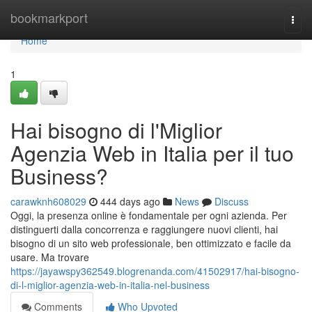
Home
bookmarkport
Togg
navi
Home
1
Hai bisogno di l'Miglior
Agenzia Web in Italia per il tuo
Business?
carawknh608029
444 days ago
News
Discuss
Oggi, la presenza online è fondamentale per ogni azienda. Per
distinguerti dalla concorrenza e raggiungere nuovi clienti, hai
bisogno di un sito web professionale, ben ottimizzato e facile da
usare. Ma trovare
https://jayawspy362549.blogrenanda.com/41502917/hai-bisogno-
di-l-miglior-agenzia-web-in-italia-nel-business
Comments
Who Upvoted