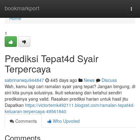
Home
bookmarkport
Togg
navi
Home
1
Prediksi Tepat4d Syair
Terpercaya
sabrinarwqu944847
445 days ago
News
Discuss
Wah, kamu lagi cari ramalan syair yang tepat? Jangan bingung, di
sini kita punya solusinya. Ikuti sekarang dan ketahui sendiri
prediksinya yang valid. Rasakan prediksi harian untuk hasil jitu
Dapatkan
https://victortemk492111.blogzet.com/ramalan-tepat4d-
keluaran-terpercaya-49561840
Comments
Who Upvoted
Comments