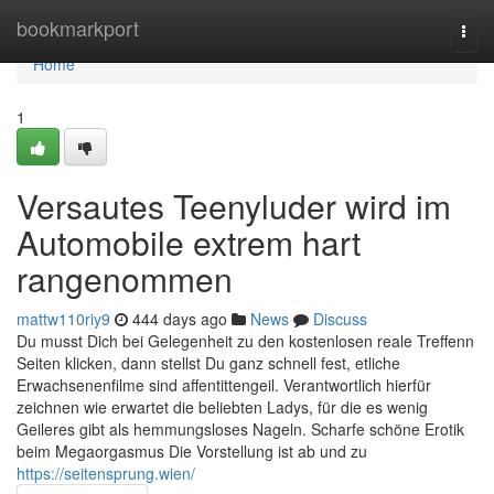
Home
bookmarkport
Togg
navi
Home
1
Versautes Teenyluder wird im
Automobile extrem hart
rangenommen
mattw110riy9
444 days ago
News
Discuss
Du musst Dich bei Gelegenheit zu den kostenlosen reale Treffenn
Seiten klicken, dann stellst Du ganz schnell fest, etliche
Erwachsenenfilme sind affentittengeil. Verantwortlich hierfür
zeichnen wie erwartet die beliebten Ladys, für die es wenig
Geileres gibt als hemmungsloses Nageln. Scharfe schöne Erotik
beim Megaorgasmus Die Vorstellung ist ab und zu
https://seitensprung.wien/