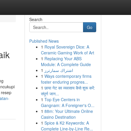
Search
Go
Published News
1
Royal Sovereign Dice: A
aik
Ceramic Gaming Work of Art
1
Replacing Your ABS
Module: A Complete Guide
1
اشتراك سمارترز
1
Ways contemporary firms
ng
foster enduring progres...
encukupi
1
छाया नेट का व्यवसाय कैसे शुरू करें:
 resep
संपूर्ण जान...
atan-
1
Top Eye Centers in
Gangnam: A Foreigner's O...
1
88m: Your Ultimate Online
Casino Destination
1
Spice & K2 Keywords: A
Complete Line-by-Line Re...