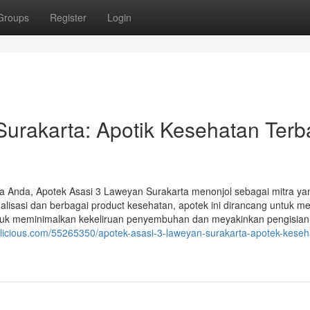
Groups
Register
Login
urakarta: Apotik Kesehatan Terb
a Anda, Apotek Asasi 3 Laweyan Surakarta menonjol sebagai mitra ya
lisasi dan berbagai product kesehatan, apotek ini dirancang untuk m
tuk meminimalkan kekeliruan penyembuhan dan meyakinkan pengisian
oglicious.com/55265350/apotek-asasi-3-laweyan-surakarta-apotek-keseh