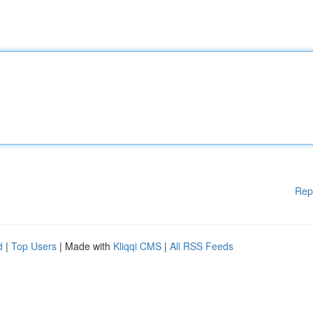
Rep
d
|
Top Users
| Made with
Kliqqi CMS
|
All RSS Feeds