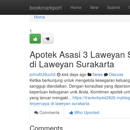
Home
bookmarkport
Home
New
Submit
Home
1
Apotek Asasi 3 Laweyan S
di Laweyan Surakarta
johnd039uch2
444 days ago
News
Discuss
Ketika berkunjung untuk mengelola kesegaran keluarg
sanggup diandalkan. Dengan konsultasi yang dipersona
keperluan kebugaran unik Anda. Komitmen apotek un
yang lancar mengaki...
https://travisvlrp442826.mybl
terpercaya-di-laweyan-surakarta
Comments
Who Upvoted
Comments