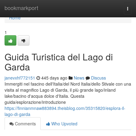
Home
bookmarkport
Togg
navi
Home
1
Guida Turistica del Lago di
Garda
janevxhf772151
445 days ago
News
Discuss
Immergiti nel fascino dell'Italia/del Nord Italia/dello Stivale con una
visita al magnifico Lago di Garda, il più grande lago/inland
lake/bacino d'acqua dolce d'Italia. Questa
guida/esplorazione/introduzione
https://finnianmnaw883894.theisblog.com/35315820/esplora-il-
lago-di-garda
Comments
Who Upvoted