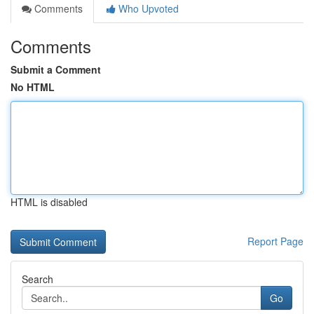
Comments
Who Upvoted
Comments
Submit a Comment
No HTML
HTML is disabled
Report Page
Search
Go