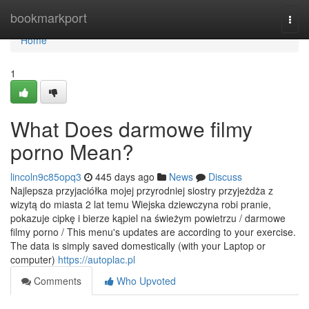
Home
bookmarkport
Togg
navi
Home
1
What Does darmowe filmy
porno Mean?
lincoln9c85opq3
445 days ago
News
Discuss
Najlepsza przyjaciółka mojej przyrodniej siostry przyjeżdża z
wizytą do miasta 2 lat temu Wiejska dziewczyna robi pranie,
pokazuje cipkę i bierze kąpiel na świeżym powietrzu / darmowe
filmy porno / This menu's updates are according to your exercise.
The data is simply saved domestically (with your Laptop or
computer)
https://autoplac.pl
Comments
Who Upvoted