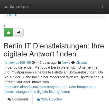
Home
bookmarkport
Togg
navi
Home
1
Berlin IT Dienstleistungen: Ihre
digitale Antwort finden
nettiewfdy409165
445 days ago
News
Discuss
In der pulsierenden Metropole Berlin bieten sich Unternehmen
und Privatpersonen eine breite Palette an Softwarelösungen. Ob
Sie auf der Suche nach einer modernen Website, spezifischen IT-
Infrastruktur oder innovativen
https://socialmediainuk.com/story21806921/die-hauptstadt-it-
dienstleistungen-ihre-digitale-lösung-finden
Comments
Who Upvoted