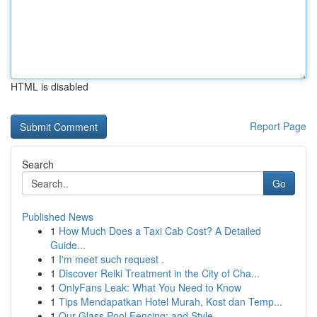
HTML is disabled
Report Page
Search
Go
Published News
1
How Much Does a Taxi Cab Cost? A Detailed
Guide...
1
I'm meet such request .
1
Discover Reiki Treatment in the City of Cha...
1
OnlyFans Leak: What You Need to Know
1
Tips Mendapatkan Hotel Murah, Kost dan Temp...
1
Our Glass Pool Fencing: and Style