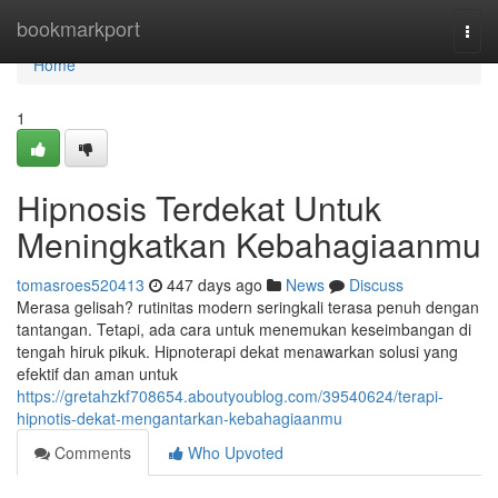
Home
bookmarkport
Togg
navi
Home
1
Hipnosis Terdekat Untuk
Meningkatkan Kebahagiaanmu
tomasroes520413
447 days ago
News
Discuss
Merasa gelisah? rutinitas modern seringkali terasa penuh dengan
tantangan. Tetapi, ada cara untuk menemukan keseimbangan di
tengah hiruk pikuk. Hipnoterapi dekat menawarkan solusi yang
efektif dan aman untuk
https://gretahzkf708654.aboutyoublog.com/39540624/terapi-
hipnotis-dekat-mengantarkan-kebahagiaanmu
Comments
Who Upvoted