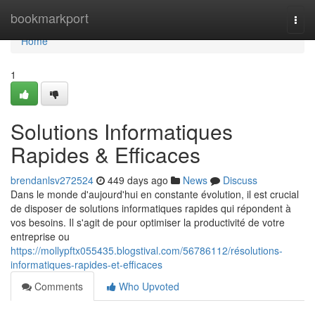
Home
bookmarkport
Togg
navi
Home
1
Solutions Informatiques
Rapides & Efficaces
brendanlsv272524
449 days ago
News
Discuss
Dans le monde d'aujourd'hui en constante évolution, il est crucial
de disposer de solutions informatiques rapides qui répondent à
vos besoins. Il s'agit de pour optimiser la productivité de votre
entreprise ou
https://mollypftx055435.blogstival.com/56786112/résolutions-
informatiques-rapides-et-efficaces
Comments
Who Upvoted