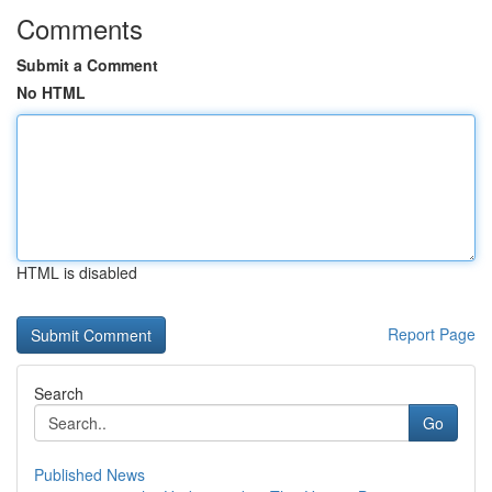
Comments
Submit a Comment
No HTML
HTML is disabled
Report Page
Search
Go
Published News