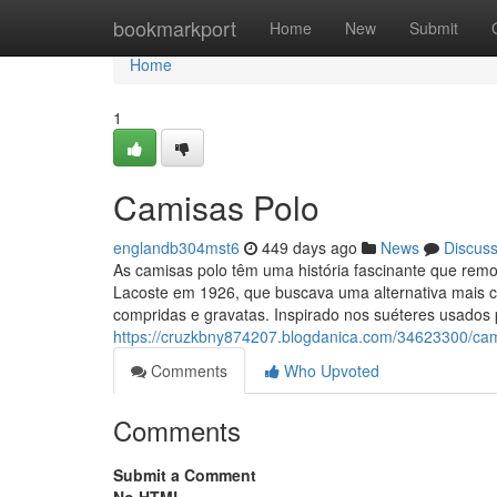
Home
bookmarkport
Home
New
Submit
Home
1
Camisas Polo
englandb304mst6
449 days ago
News
Discus
As camisas polo têm uma história fascinante que remo
Lacoste em 1926, que buscava uma alternativa mais co
compridas e gravatas. Inspirado nos suéteres usados 
https://cruzkbny874207.blogdanica.com/34623300/cam
Comments
Who Upvoted
Comments
Submit a Comment