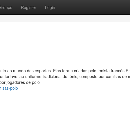
Groups
Register
Login
s
nta ao mundo dos esportes. Elas foram criadas pelo tenista francês R
nfortável ao uniforme tradicional de tênis, composto por camisas de
por jogadores de polo
isas-polo