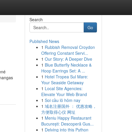
Search
Go
Published News
1
Rubbish Removal Croydon
Offering Constant Servi...
1
Our Story: A Deeper Dive
1
Blue Butterfly Necklace &
Hoop Earrings Set: A ...
ené
1
Hotel Tropea Sul Mare:
 mangas
Your Seaside Getaway
1
Local Site Agencies:
Elevate Your Web Brand
1
Soi cầu lô hôm nay
1
域名注册国外 ： 优惠攻略，
方便取得心仪 网址
1
Meniu Happy Restaurant
București: Descoperă Gus...
1
Delving into this Python