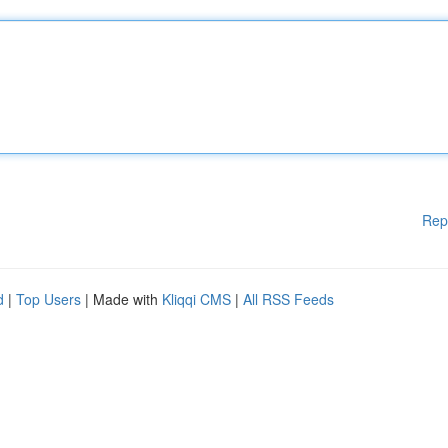
Rep
d
|
Top Users
| Made with
Kliqqi CMS
|
All RSS Feeds