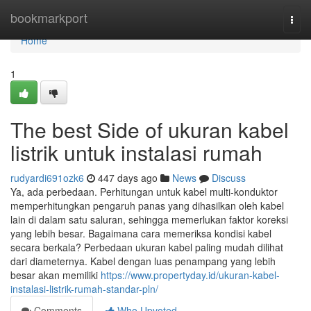
Home
bookmarkport
Togg
navi
Home
1
The best Side of ukuran kabel
listrik untuk instalasi rumah
rudyardi691ozk6
447 days ago
News
Discuss
Ya, ada perbedaan. Perhitungan untuk kabel multi-konduktor
memperhitungkan pengaruh panas yang dihasilkan oleh kabel
lain di dalam satu saluran, sehingga memerlukan faktor koreksi
yang lebih besar. Bagaimana cara memeriksa kondisi kabel
secara berkala? Perbedaan ukuran kabel paling mudah dilihat
dari diameternya. Kabel dengan luas penampang yang lebih
besar akan memiliki
https://www.propertyday.id/ukuran-kabel-
instalasi-listrik-rumah-standar-pln/
Comments
Who Upvoted