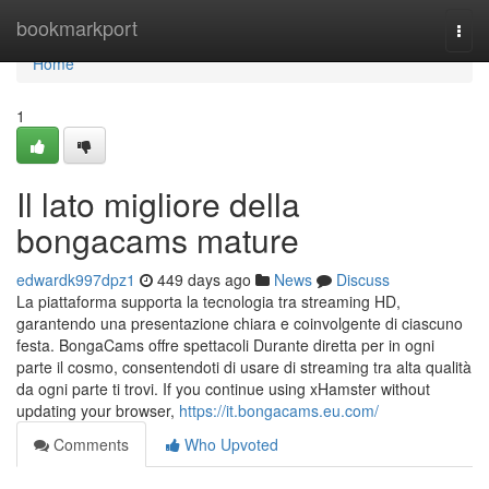
Home
bookmarkport
Togg
navi
Home
1
Il lato migliore della
bongacams mature
edwardk997dpz1
449 days ago
News
Discuss
La piattaforma supporta la tecnologia tra streaming HD,
garantendo una presentazione chiara e coinvolgente di ciascuno
festa. BongaCams offre spettacoli Durante diretta per in ogni
parte il cosmo, consentendoti di usare di streaming tra alta qualità
da ogni parte ti trovi. If you continue using xHamster without
updating your browser,
https://it.bongacams.eu.com/
Comments
Who Upvoted