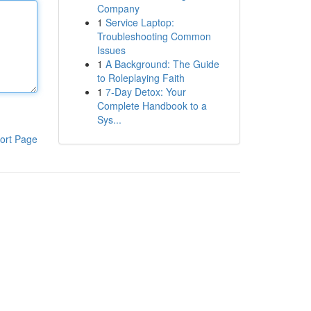
Company
1
Service Laptop:
Troubleshooting Common
Issues
1
A Background: The Guide
to Roleplaying Faith
1
7-Day Detox: Your
Complete Handbook to a
Sys...
ort Page