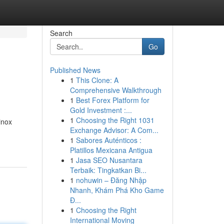
Search
Go
Published News
1
This Clone: A
Comprehensive Walkthrough
1
Best Forex Platform for
Gold Investment :...
1
Choosing the Right 1031
inox
Exchange Advisor: A Com...
1
Sabores Auténticos :
Platillos Mexicana Antigua
1
Jasa SEO Nusantara
Terbaik: Tingkatkan Bi...
1
nohuwin – Đăng Nhập
Nhanh, Khám Phá Kho Game
Đ...
1
Choosing the Right
International Moving