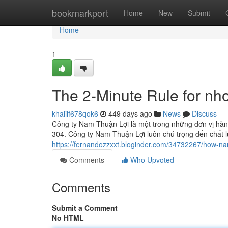
Home
bookmarkport
Home
New
Submit
Home
1
The 2-Minute Rule for nh
khalilf678qok6
449 days ago
News
Discuss
Công ty Nam Thuận Lợi là một trong những đơn vị hàng
304. Công ty Nam Thuận Lợi luôn chú trọng đến chất 
https://fernandozzxxt.bloginder.com/34732267/how-n
Comments
Who Upvoted
Comments
Submit a Comment
No HTML