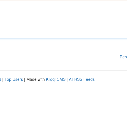
Rep
d
|
Top Users
| Made with
Kliqqi CMS
|
All RSS Feeds