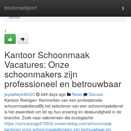
Home
bookmarkport
Togg
navi
Home
1
Kantoor Schoonmaak
Vacatures: Onze
schoonmakers zijn
professioneel en betrouwbaar
jayawlwy446020
449 days ago
News
Discuss
Kantoor Reinigen: Kenmerken van een professionele
schoonmaakdienstBij het selecteren van een schoonmaakdienst
is het essentieel om let op hun ervaring en deskundigheid in de
branche. Zoek naar vakmensen die ecologische
https://cormacsxgp575532.onesmablog.com/schoonmaak-
kantoren-onze-schoonmaakdiensten-zijn-betrouwbaar-en-