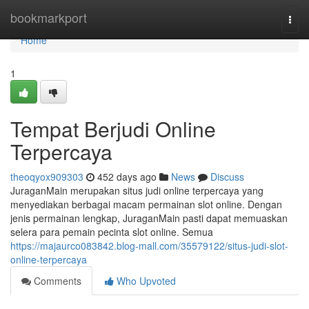
Home
bookmarkport
Togg
navi
Home
1
Tempat Berjudi Online
Terpercaya
theoqyox909303
452 days ago
News
Discuss
JuraganMain merupakan situs judi online terpercaya yang
menyediakan berbagai macam permainan slot online. Dengan
jenis permainan lengkap, JuraganMain pasti dapat memuaskan
selera para pemain pecinta slot online. Semua
https://majaurco083842.blog-mall.com/35579122/situs-judi-slot-
online-terpercaya
Comments
Who Upvoted