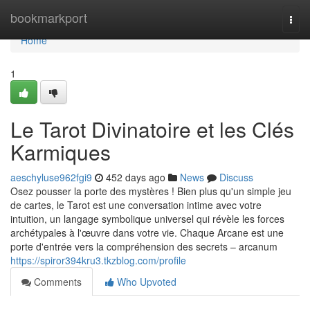
Home
bookmarkport
Togg
navi
Home
1
Le Tarot Divinatoire et les Clés
Karmiques
aeschyluse962fgi9
452 days ago
News
Discuss
Osez pousser la porte des mystères ! Bien plus qu'un simple jeu
de cartes, le Tarot est une conversation intime avec votre
intuition, un langage symbolique universel qui révèle les forces
archétypales à l'œuvre dans votre vie. Chaque Arcane est une
porte d'entrée vers la compréhension des secrets – arcanum
https://spiror394kru3.tkzblog.com/profile
Comments
Who Upvoted