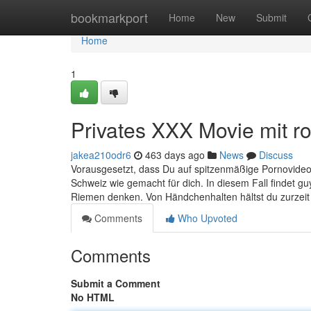
Home
bookmarkport
Home
New
Submit
Home
1
Privates XXX Movie mit ro
jakea210odr6
463 days ago
News
Discuss
Vorausgesetzt, dass Du auf spitzenmäßige Pornovideos
Schweiz wie gemacht für dich. In diesem Fall findet g
Riemen denken. Von Händchenhalten hältst du zurzeit 
Comments
Who Upvoted
Comments
Submit a Comment
No HTML