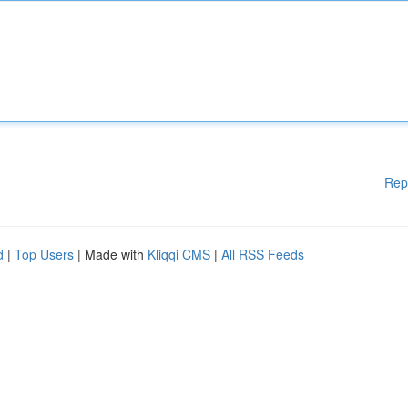
Rep
d
|
Top Users
| Made with
Kliqqi CMS
|
All RSS Feeds