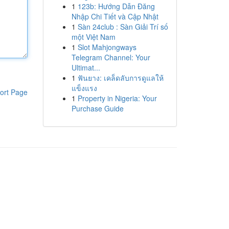
1
123b: Hướng Dẫn Đăng
Nhập Chi Tiết và Cập Nhật
1
Sàn 24club : Sàn Giải Trí số
một Việt Nam
1
Slot Mahjongways
Telegram Channel: Your
Ultimat...
1
ฟันยาง: เคล็ดลับการดูแลให้
แข็งแรง
ort Page
1
Property in Nigeria: Your
Purchase Guide