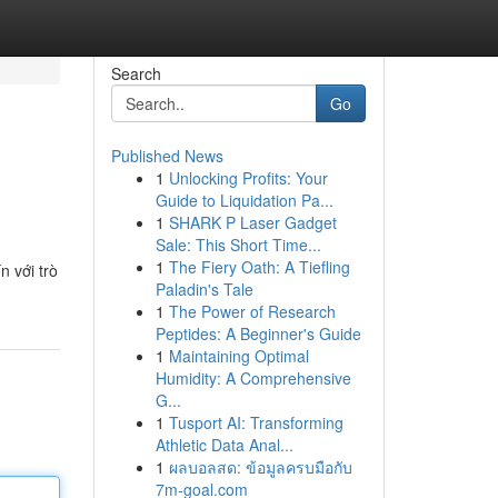
Search
Go
Published News
1
Unlocking Profits: Your
Guide to Liquidation Pa...
1
SHARK P Laser Gadget
Sale: This Short Time...
1
The Fiery Oath: A Tiefling
 với trò
Paladin's Tale
1
The Power of Research
Peptides: A Beginner's Guide
1
Maintaining Optimal
Humidity: A Comprehensive
G...
1
Tusport AI: Transforming
Athletic Data Anal...
1
ผลบอลสด: ข้อมูลครบมือกับ
7m-goal.com