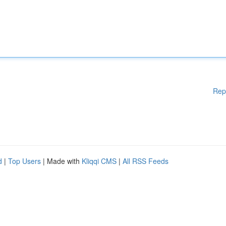
Rep
d
|
Top Users
| Made with
Kliqqi CMS
|
All RSS Feeds