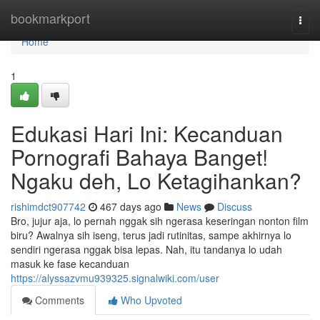
Home
bookmarkport
Togg
navi
Home
1
Edukasi Hari Ini: Kecanduan
Pornografi Bahaya Banget!
Ngaku deh, Lo Ketagihankan?
rishimdct907742
467 days ago
News
Discuss
Bro, jujur aja, lo pernah nggak sih ngerasa keseringan nonton film
biru? Awalnya sih iseng, terus jadi rutinitas, sampe akhirnya lo
sendiri ngerasa nggak bisa lepas. Nah, itu tandanya lo udah
masuk ke fase kecanduan
https://alyssazvmu939325.signalwiki.com/user
Comments
Who Upvoted