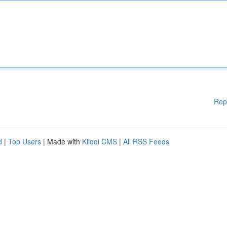
Rep
d
|
Top Users
| Made with
Kliqqi CMS
|
All RSS Feeds