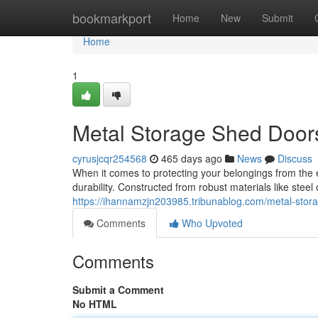
Home
bookmarkport
Home
New
Submit
Home
1
Metal Storage Shed Doors:
cyrusjcqr254568
465 days ago
News
Discuss
When it comes to protecting your belongings from the 
durability. Constructed from robust materials like stee
https://ihannamzjn203985.tribunablog.com/metal-stor
Comments
Who Upvoted
Comments
Submit a Comment
No HTML