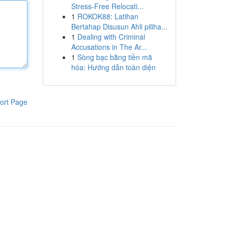
Stress-Free Relocati...
1
ROKOK88: Latihan
Bertahap Disusun Ahli piliha...
1
Dealing with Criminal
Accusations in The Ar...
1
Sòng bạc bằng tiền mã
hóa: Hướng dẫn toàn diện
ort Page