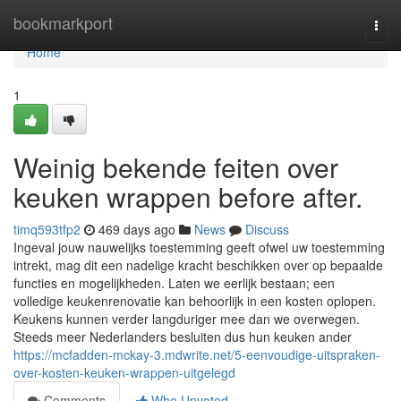
Home
bookmarkport
Togg
navi
Home
1
Weinig bekende feiten over
keuken wrappen before after.
timq593tfp2
469 days ago
News
Discuss
Ingeval jouw nauwelijks toestemming geeft ofwel uw toestemming
intrekt, mag dit een nadelige kracht beschikken over op bepaalde
functies en mogelijkheden. Laten we eerlijk bestaan; een
volledige keukenrenovatie kan behoorlijk in een kosten oplopen.
Keukens kunnen verder langduriger mee dan we overwegen.
Steeds meer Nederlanders besluiten dus hun keuken ander
https://mcfadden-mckay-3.mdwrite.net/5-eenvoudige-uitspraken-
over-kosten-keuken-wrappen-uitgelegd
Comments
Who Upvoted