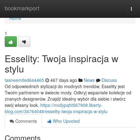
Home
bookmarkport
Togg
navi
Home
1
Esselity: Twoja inspiracja w
stylu
tasneemited644465
467 days ago
News
Discuss
Od odpowiednich stylizacji do modnych trendów, Esselity jest
Twoim partnerem w świecie mody. Odkryj wspaniałe kolekcje od
znanych designerów. Znajdź idealny wybór dla siebie i stwórz
swój własny look.
https://mollypqht567908.liberty-
blog.com/34764048/esselity-twoja-inspiracja-w-stylu
Comments
Who Upvoted
Comments