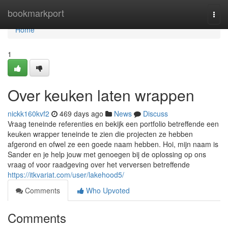
Home
bookmarkport
Togg
navi
Home
1
Over keuken laten wrappen
nickk160kvf2
469 days ago
News
Discuss
Vraag teneinde referenties en bekijk een portfolio betreffende een
keuken wrapper teneinde te zien die projecten ze hebben
afgerond en ofwel ze een goede naam hebben. Hoi, mijn naam is
Sander en je help jouw met genoegen bij de oplossing op ons
vraag of voor raadgeving over het verversen betreffende
https://itkvariat.com/user/lakehood5/
Comments
Who Upvoted
Comments