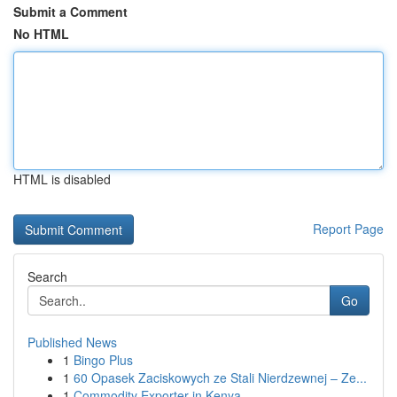
Submit a Comment
No HTML
HTML is disabled
Report Page
Search
Go
Published News
1
Bingo Plus
1
60 Opasek Zaciskowych ze Stali Nierdzewnej – Ze...
1
Commodity Exporter in Kenya