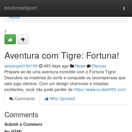
Home
bookmarkport
Togg
navi
Home
1
Aventura com Tigre: Fortuna!
asiyangod160169
493 days ago
News
Discuss
Prepare-se de uma aventura increíble com o Fortune Tigre!
Descubra os mistérios do sorte e conquiste os recompensas que
este jogo oferece. Com um design charmoso e missões
excitantes, você não pode perder de
https://www.cunbet555.com/
Comments
Who Upvoted
Comments
Submit a Comment
No HTML