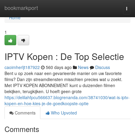
Home
bookmarkport
Togg
navi
Home
1
IPTV Kopen : De Top Selectie
caoimherljt187922
560 days ago
News
Discuss
Bent u op zoek naar een gevarieerde manier om uw favoriete
films? Dan zijn streamdiensten misschien precies wat u zoekt.
Met IPTV KOPEN ABONNEMENT kunt u duizenden filmen
bekijken, terugkijken. U hoeft geen grote
https://delilahfpcu566637.blogrenanda.com/38741030/wat-is-iptv-
kopen-en-hoe-kies-je-de-goedkoopste-optie
Comments
Who Upvoted
Comments