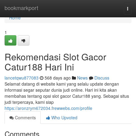
Home
bookmarkport
Togg
navi
Home
1
Rekomendasi Slot Gacor
Catur188 Hari Ini
lancetqwu877083
568 days ago
News
Discuss
Selamat datang di website kami yang selalu update dengan
informasi segar seputar dunia judi online. Hari ini kita akan
membahas tentang opsi slot gacor Catur188 yang. Sebagai situs
judi terpercaya, kami siap
https://aronzrym672034.frewwebs.com/profile
Comments
Who Upvoted
Comments