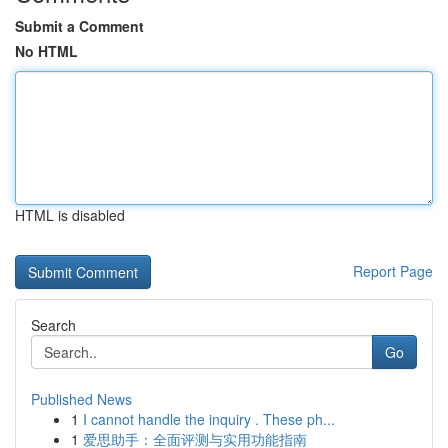
Submit a Comment
No HTML
HTML is disabled
Report Page
Search
Go
Published News
1
I cannot handle the inquiry . These ph...
1
爱思助手：全面评测与实用功能指南