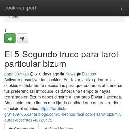
Home
bookmarkport
Togg
navi
Home
1
El 5-Segundo truco para tarot
particular bizum
popej003tks8
610 days ago
News
Discuss
Activar o desactivar las cookies ¡Por favor, activa primero las
cookies estrictamente necesarias para que podamos abstenerse
tus preferencias! Introduce los datos: una tiempo te hayas
registrado en Bizum debes dirigirte al apartado Enviar Hacienda.
Ahí simplemente tienes que fijar la cantidad que quieras retribuir
e incluir el núúnico
https://tarotista-
gratis09765.canariblogs.com/5-hechos-fácil-sobre-tarot-bizum-5-
euros-descritos-46723472
Comments
Who Upvoted