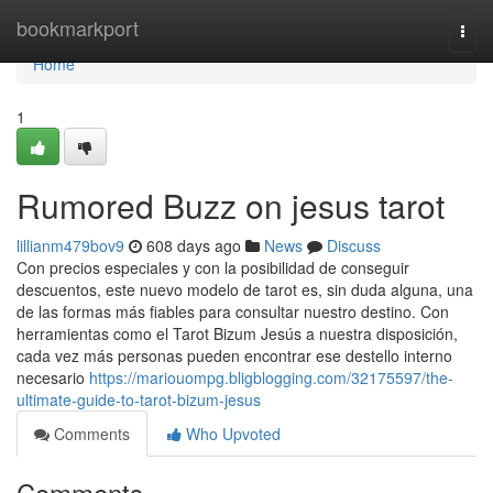
Home
bookmarkport
Togg
navi
Home
1
Rumored Buzz on jesus tarot
lillianm479bov9
608 days ago
News
Discuss
Con precios especiales y con la posibilidad de conseguir
descuentos, este nuevo modelo de tarot es, sin duda alguna, una
de las formas más fiables para consultar nuestro destino. Con
herramientas como el Tarot Bizum Jesús a nuestra disposición,
cada vez más personas pueden encontrar ese destello interno
necesario
https://mariouompg.bligblogging.com/32175597/the-
ultimate-guide-to-tarot-bizum-jesus
Comments
Who Upvoted
Comments