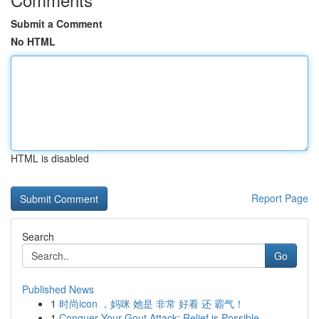
Submit a Comment
No HTML
HTML is disabled
Report Page
Search
Go
Published News
1
时尚icon ，妈咪 她是 非常 好看 还 霸气！
1
Conquer Your Gout Attack: Relief is Possible