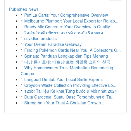
Published News
1
Puff La Carts: Your Comprehensive Overview
1
Melbourne Plumber: Your Local Expert for Reliab...
1
Ready Mix Concrete: Your Overview to Quality ...
1
วิลล่าส่วนตัว พัทยา: สวรรค์ ส่วนตัว ริม ทะเล
1
covidien products
1
Your Dream Paradise Getaway
1
Finding Pokémon Cards Near You: A Collector's G...
1
Spinaja: Panduan Lengkap dan Tips Menang
1
다낭 돈키호테: 베트남 로컬 생필품 쇼핑의 천국
1
Why Homeowners Trust Manhattan Remodeling
Compa...
1
Langport Dental: Your Local Smile Experts
1
Croydon Waste Collection Providing Effective Lo...
1
123b: Tài liệu Kê khai Từng bước & Mới nhất 2024
1
Duta Gardenia: Suatu Oase Tersembunyi di Ta...
1
Strengthen Your Trust A Christian Growth ...