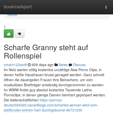
Home
bookmarkport
Togg
navi
Home
1
Scharfe Granny steht auf
Rollenspiel
omarv122axt9
609 days ago
News
Discuss
Im Netz warten völlig kostenlos unzählige Asia Porno Clips, in
denen heiße Hausfrauen brutal genagelt werden. Ganz schnell
öffnen die dauergeilen Frauen ihre Beinschere, um vom
muskulösen Briefträger anständig durchgenommen zu werden.
Im WWW findet guy absolut kostenlos Tausende Latina
Pornoclips, in denen gierige Damen beinhart gepimpert werden.
Die leidenschaftlichen
https://pornos-
deutsch54320.canariblogs.com/scharfes-woman-wird-vom-
stiefbruder-extrem-hart-durchgebumst-46731230