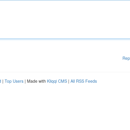
Rep
d
|
Top Users
| Made with
Kliqqi CMS
|
All RSS Feeds