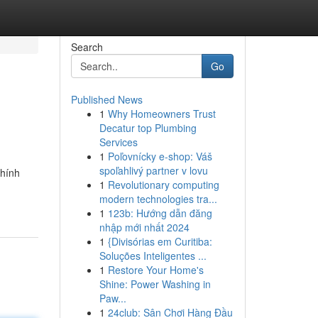
Search
Go
Published News
1
Why Homeowners Trust
Decatur top Plumbing
Services
1
Poľovnícky e-shop: Váš
spoľahlivý partner v lovu
chính
1
Revolutionary computing
modern technologies tra...
1
123b: Hướng dẫn đăng
nhập mới nhất 2024
1
{Divisórias em Curitiba:
Soluções Inteligentes ...
1
Restore Your Home's
Shine: Power Washing in
Paw...
1
24club: Sân Chơi Hàng Đầu