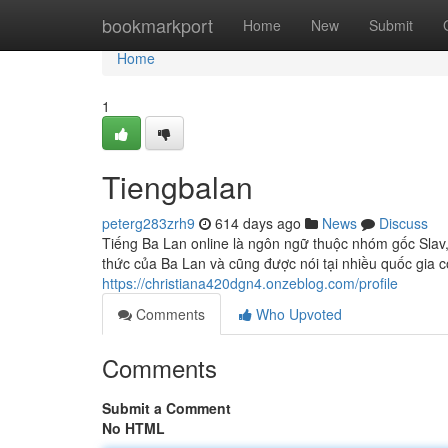
Home
bookmarkport
Home
New
Submit
Home
1
Tiengbalan
peterg283zrh9
614 days ago
News
Discuss
Tiếng Ba Lan online là ngôn ngữ thuộc nhóm gốc Slav, 
thức của Ba Lan và cũng được nói tại nhiều quốc gia
https://christiana420dgn4.onzeblog.com/profile
Comments
Who Upvoted
Comments
Submit a Comment
No HTML