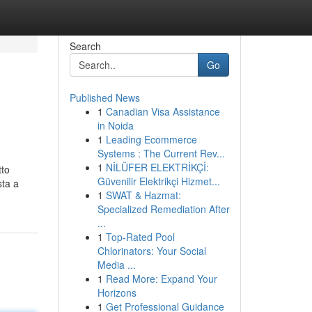
Search
Go
Published News
1
Canadian Visa Assistance
in Noida
1
Leading Ecommerce
Systems : The Current Rev...
1
NİLÜFER ELEKTRİKÇİ:
tto
Güvenilir Elektrikçi Hizmet...
sta a
1
SWAT & Hazmat:
Specialized Remediation After
...
1
Top-Rated Pool
Chlorinators: Your Social
Media ...
1
Read More: Expand Your
Horizons
1
Get Professional Guidance