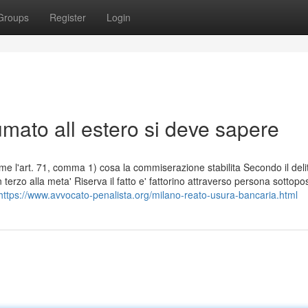
Groups
Register
Login
sumato all estero si deve sapere
eme l'art. 71, comma 1) cosa la commiserazione stabilita Secondo il deli
terzo alla meta' Riserva il fatto e' fattorino attraverso persona sottopo
https://www.avvocato-penalista.org/milano-reato-usura-bancaria.html