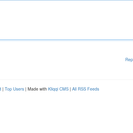
Rep
d
|
Top Users
| Made with
Kliqqi CMS
|
All RSS Feeds