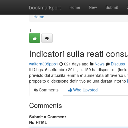
Home
bookmarkport
Home
New
Submit
Home
1
Indicatori sulla reati con
waltern395ppo1
621 days ago
News
Discuss
Il D.Lgs. 6 settembre 2011, n. 159 ha disposto: - (insi
previsto dal attualità lemma e' aumentata attraverso un 
proposito di decisione definitivo ad una durata intorno
Comments
Who Upvoted
Comments
Submit a Comment
No HTML