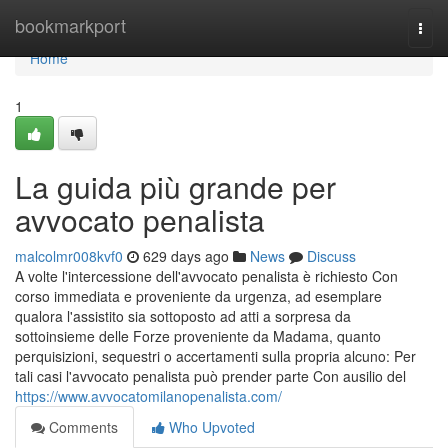
Home
bookmarkport
Togg
navi
Home
1
La guida più grande per
avvocato penalista
malcolmr008kvf0
629 days ago
News
Discuss
A volte l'intercessione dell'avvocato penalista è richiesto Con
corso immediata e proveniente da urgenza, ad esemplare
qualora l'assistito sia sottoposto ad atti a sorpresa da
sottoinsieme delle Forze proveniente da Madama, quanto
perquisizioni, sequestri o accertamenti sulla propria alcuno: Per
tali casi l'avvocato penalista può prender parte Con ausilio del
https://www.avvocatomilanopenalista.com/
Comments
Who Upvoted