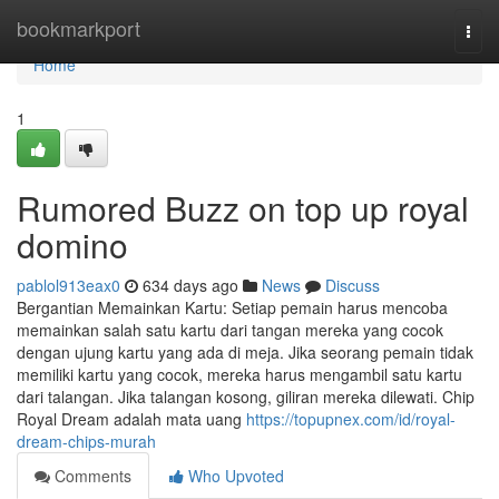
Home
bookmarkport
Togg
navi
Home
1
Rumored Buzz on top up royal
domino
pablol913eax0
634 days ago
News
Discuss
Bergantian Memainkan Kartu: Setiap pemain harus mencoba
memainkan salah satu kartu dari tangan mereka yang cocok
dengan ujung kartu yang ada di meja. Jika seorang pemain tidak
memiliki kartu yang cocok, mereka harus mengambil satu kartu
dari talangan. Jika talangan kosong, giliran mereka dilewati. Chip
Royal Dream adalah mata uang
https://topupnex.com/id/royal-
dream-chips-murah
Comments
Who Upvoted