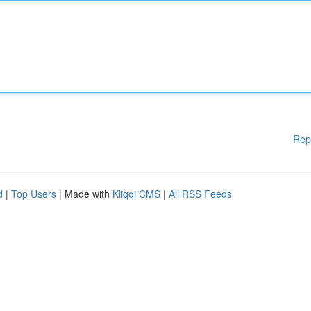
Rep
d
|
Top Users
| Made with
Kliqqi CMS
|
All RSS Feeds