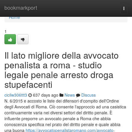
Home
bookmarkport
Togg
navi
Home
1
Il lato migliore della avvocato
penalista a roma - studio
legale penale arresto droga
stupefacenti
cicilw306ttt3
637 days ago
News
Discuss
N. 6/2015 e accosto le liste dei difensori d'compito dell'Ordine
degli Avvocati di Roma. Ciò consente l'approccio ad una casistica
continuamente varia nei diversi settori del diritto penale. È
influente preporre un avvocato penale a Roma che abbia
conoscenza specifica nel prato del diritto penale e quale abbia
una buona
https://avvocatopenalistaromano.com/avvocato-