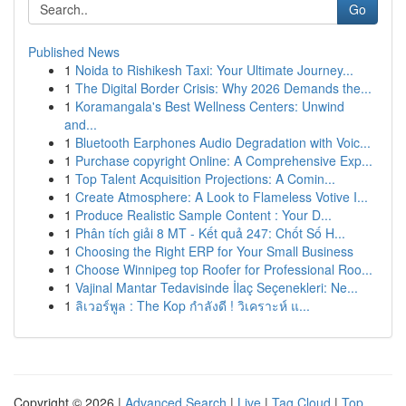
Go
Published News
1
Noida to Rishikesh Taxi: Your Ultimate Journey...
1
The Digital Border Crisis: Why 2026 Demands the...
1
Koramangala's Best Wellness Centers: Unwind
and...
1
Bluetooth Earphones Audio Degradation with Voic...
1
Purchase copyright Online: A Comprehensive Exp...
1
Top Talent Acquisition Projections: A Comin...
1
Create Atmosphere: A Look to Flameless Votive I...
1
Produce Realistic Sample Content : Your D...
1
Phân tích giải 8 MT - Kết quả 247: Chốt Số H...
1
Choosing the Right ERP for Your Small Business
1
Choose Winnipeg top Roofer for Professional Roo...
1
Vajinal Mantar Tedavisinde İlaç Seçenekleri: Ne...
1
ลิเวอร์พูล : The Kop กำลังดี ! วิเคราะห์ แ...
Copyright © 2026 |
Advanced Search
|
Live
|
Tag Cloud
|
Top