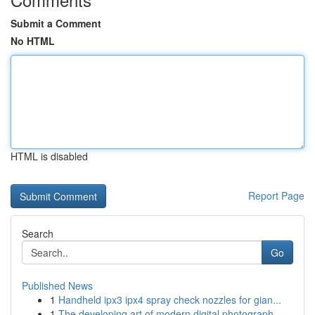
Submit a Comment
No HTML
HTML is disabled
Report Page
Search
Go
Published News
1
Handheld ipx3 ipx4 spray check nozzles for gian...
1
The developing art of modern digital photograph...