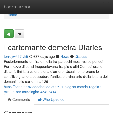
Home
bookmarkport
Togg
navi
Home
1
I cartomante demetra Diaries
torreyw457fvk5
637 days ago
News
Discuss
Posteriormente un tira e molla tra parecchi mesi, verso periodi
Per mezzo di cui si frequentavano tra più e altri Con cui erano
distanti, finì la a coloro storia d’amore. Usualmente erano le
sensitive gitane a possedere l’antica e divina arte della lettura del
domani nelle carte. I nati 29
https://cartomanziadeabendata92591.blogzet.com/la-regola-2-
minute-per-astrologhe-45427414
Comments
Who Upvoted
Comments