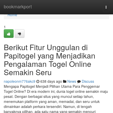
Home
bookmarkport
Togg
navi
Home
1
Berikut Fitur Unggulan di
Papitogel yang Menjadikan
Pengalaman Togel Online
Semakin Seru
napoleonm776akc9
638 days ago
News
Discuss
Mengapa Papitogel Menjadi Pilihan Utama Para Penggemar
Togel Online? Di era modern ini, dunia togel online semakin maju
pesat. Dengan berbagai situs yang muncul setiap tahun,
menemukan platform yang aman, memadai, dan seru untuk
dimainkan adalah perkara tersendiri. Namun, di tengah
banyaknya pilihan, ada satu nama yang semakin mencuri