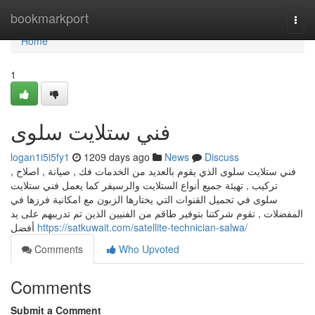
Home
bookmarkport
Togg
navi
Home
1
فني ستلايت سلوى
logan1i5i5fy1
1209 days ago
News
Discuss
فني ستلايت سلوى الذي يقوم بالعديد من الخدمات فك , صيانة , اصلاح ,
تركيب , تهيئة جميع أنواع الستلايت والرسيفر كما يعمل فني ستلايت
سلوى في تحميل القنوات التي يختارها الزبون مع امكانية فرزها في
المفضلات , تقوم شركتنا بتوفير طاقم من الفنيين الذين تم تدريبهم على يد
أفضل
https://satkuwait.com/satellite-technician-salwa/
Comments
Who Upvoted
Comments
Submit a Comment