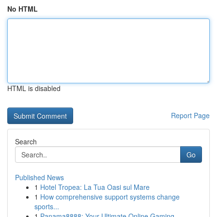
No HTML
HTML is disabled
Report Page
Search
Go
Published News
1
Hotel Tropea: La Tua Oasi sul Mare
1
How comprehensive support systems change
sports...
1
Panama8888: Your Ultimate Online Gaming